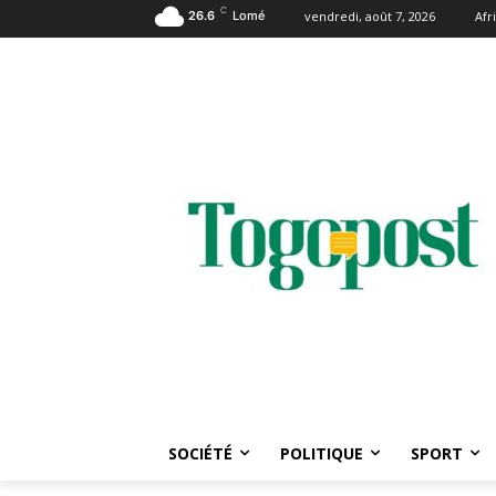
C
26.6
Lomé
vendredi, août 7, 2026
Afr
SOCIÉTÉ
POLITIQUE
SPORT