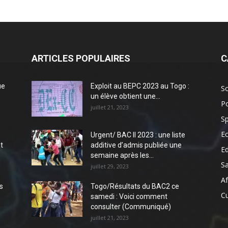
ARTICLES POPULAIRES
C
ue
Exploit au BEPC 2023 au Togo :
So
un élève obtient une...
Po
juillet 21, 2023
Sp
E
Urgent/ BAC II 2023 : une liste
t
additive d’admis publiée une
E
semaine après les...
S
juillet 29, 2023
Af
s
Togo/Résultats du BAC2 ce
Cu
samedi : Voici comment
consulter (Communiqué)
juillet 21, 2023