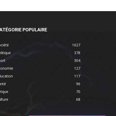
ATÉGORIE POPULAIRE
ciété
1027
litique
378
ort
304
conomie
127
ducation
117
anté
96
rique
70
lture
68