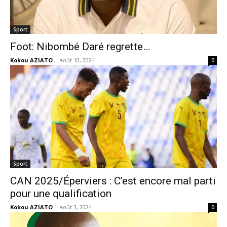
Sport
Foot: Nibombé Daré regrette…
Kokou AZIATO
-
août 10, 2024
0
Sport
CAN 2025/Éperviers : C’est encore mal parti
pour une qualification
Kokou AZIATO
-
août 3, 2024
0