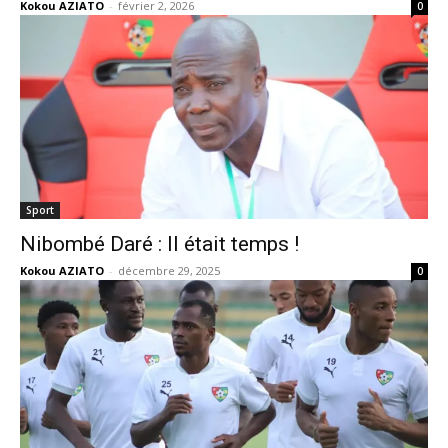
Kokou AZIATO
-
février 2, 2026
0
Sport
Nibombé Daré : Il était temps !
Kokou AZIATO
-
décembre 29, 2025
0