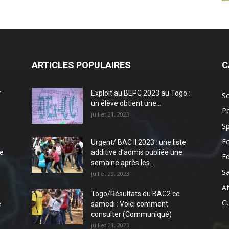
ARTICLES POPULAIRES
C
r
Exploit au BEPC 2023 au Togo :
So
un élève obtient une...
Po
juillet 21, 2023
Sp
E
Urgent/ BAC II 2023 : une liste
e
additive d’admis publiée une
E
semaine après les...
S
juillet 29, 2023
Af
Togo/Résultats du BAC2 ce
Cu
e
samedi : Voici comment
consulter (Communiqué)
juillet 21, 2023