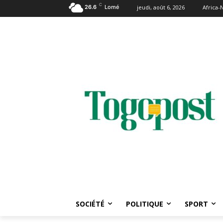
C
26.6
Lomé
jeudi, août 6, 2026
Africa
SOCIÉTÉ
POLITIQUE
SPORT