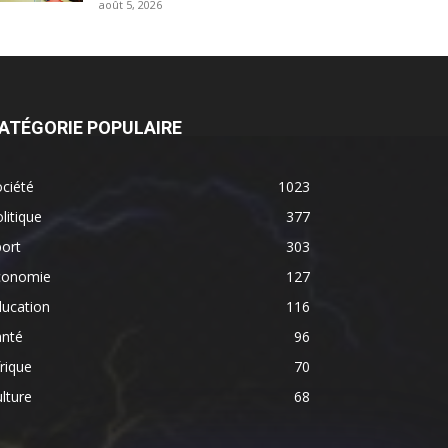
août 5, 2026
ATÉGORIE POPULAIRE
ciété
1023
litique
377
ort
303
conomie
127
ducation
116
anté
96
rique
70
lture
68