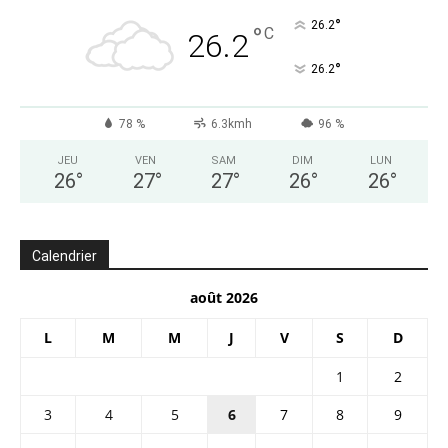
°
26.2
°
C
26.2
°
26.2
78 %
6.3kmh
96 %
JEU
VEN
SAM
DIM
LUN
26
°
27
°
27
°
26
°
26
°
Calendrier
août 2026
L
M
M
J
V
S
D
1
2
3
4
5
6
7
8
9