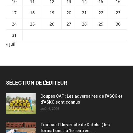
10
11
12
13
14
15
16
17
18
19
20
21
22
23
24
25
26
27
28
29
30
31
« Juil
SÉLECTION DE L'EDITEUR
Coupes CAF : Les adversaires de l’ASCK et
d’ASKO sont connus
août 6, 2026
Tout sur l’Université de Datcha ( les
formations, la 1e rentrée…...