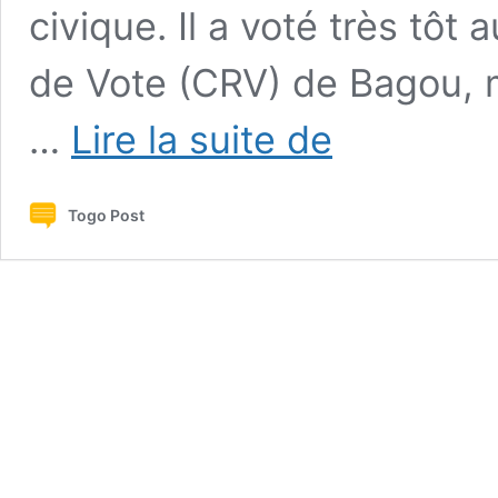
civique. Il a voté très tô
de Vote (CRV) de Bagou, 
Tandjouaré
…
Lire la suite de
2/Municipales
2025
:
Togo Post
Konlani
Dindiogue
ouvre
le
bal
du
vote
au
CRV
de
Bagou