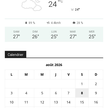
°
C
24
°
24
89 %
4.4kmh
28 %
SAM
DIM
LUN
MAR
MER
27
°
26
°
25
°
27
°
25
°
Calendrier
août 2026
L
M
M
J
V
S
D
1
2
3
4
5
6
7
8
9
10
11
12
13
14
15
16