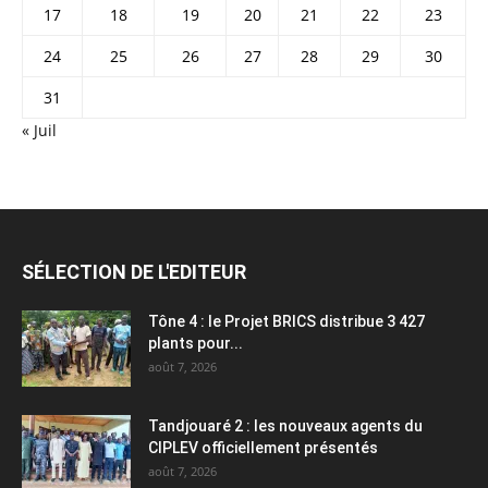
17
18
19
20
21
22
23
24
25
26
27
28
29
30
31
« Juil
SÉLECTION DE L'EDITEUR
Tône 4 : le Projet BRICS distribue 3 427
plants pour...
août 7, 2026
Tandjouaré 2 : les nouveaux agents du
CIPLEV officiellement présentés
août 7, 2026