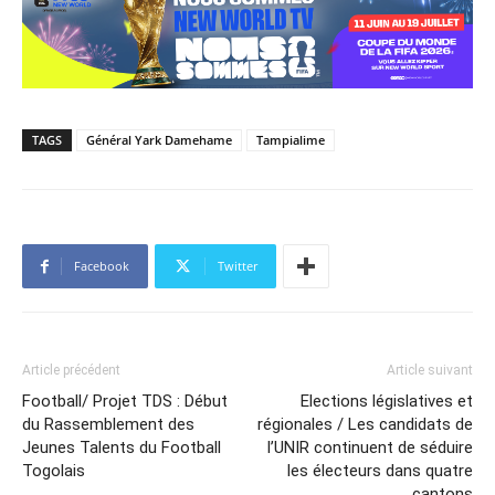
TAGS
Général Yark Damehame
Tampialime
Facebook
Twitter
Article précédent
Article suivant
Football/ Projet TDS : Début
Elections législatives et
du Rassemblement des
régionales / Les candidats de
Jeunes Talents du Football
l’UNIR continuent de séduire
Togolais
les électeurs dans quatre
cantons