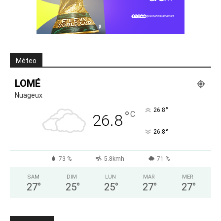
Méteo
LOMÉ
Nuageux
°
26.8
°
C
26.8
°
26.8
73 %
5.8kmh
71 %
SAM
DIM
LUN
MAR
MER
27
°
25
°
25
°
27
°
27
°