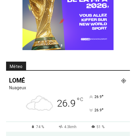
Méteo
LOMÉ
Nuageux
°
26.9
°
C
26.9
°
26.9
74 %
4.3kmh
51 %