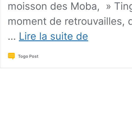
moisson des Moba, » Tin
moment de retrouvailles, 
Tingban
…
Lire la suite de
Paab,
de
l’oubli
Togo Post
à
la
renaissance
:
le
Grand
Tône
renoue
avec
ses
valeurs