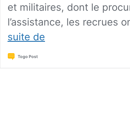
et militaires, dont le proc
l’assistance, les recrues 
Togo
suite de
:
719
nouveaux
Togo Post
gendarmes
prêtent
serment