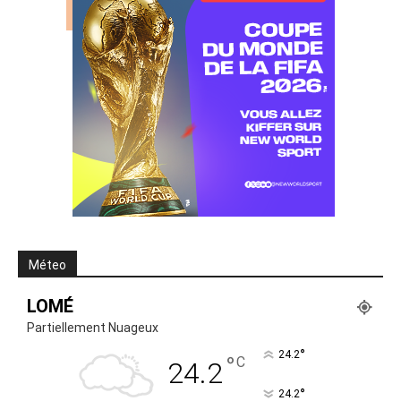
Méteo
LOMÉ
Partiellement Nuageux
°
24.2
°
C
24.2
°
24.2