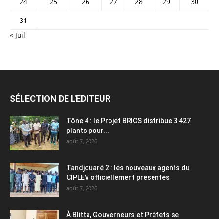
24
25
26
27
28
29
30
31
« Juil
SÉLECTION DE L'EDITEUR
Tône 4 : le Projet BRICS distribue 3 427
plants pour...
août 7, 2026
Tandjouaré 2 : les nouveaux agents du
CIPLEV officiellement présentés
août 7, 2026
À Blitta, Gouverneurs et Préfets se