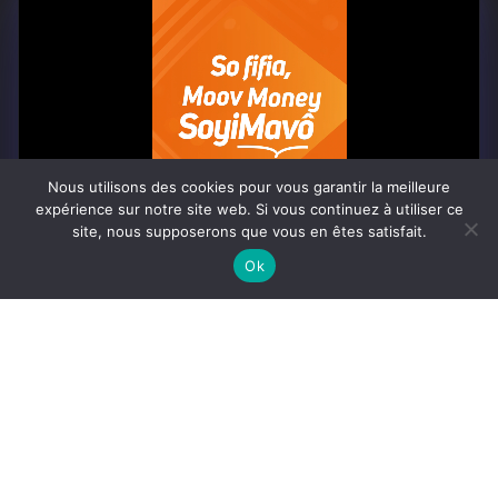
À PROPOS
Togo Post est un site d'information en ligne ...
Nous utilisons des cookies pour vous garantir la meilleure
Tel : +228 98 42 82 18
expérience sur notre site web. Si vous continuez à utiliser ce
site, nous supposerons que vous en êtes satisfait.
Contactez-nous:
contact@togopost.tg
0:07
Ok
SUIVEZ NOUS
Africa-Newsroom
Contact
Activités du site