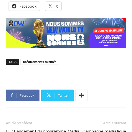
Facebook
X
TAGS
médicaments falsifiés
Facebook
Twitter
Article précédent
Article suivant
UL : Lancement du programme
Média : Campagne médiatique