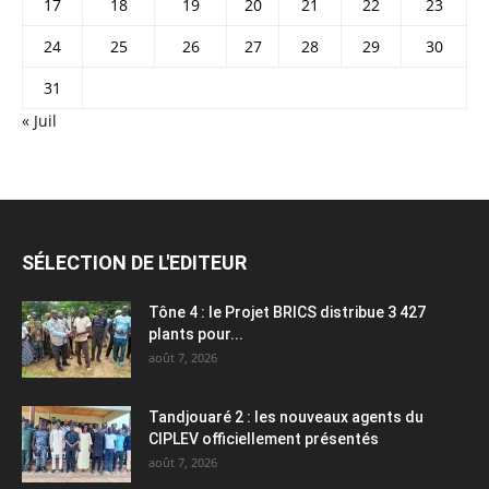
17
18
19
20
21
22
23
24
25
26
27
28
29
30
31
« Juil
SÉLECTION DE L'EDITEUR
Tône 4 : le Projet BRICS distribue 3 427
plants pour...
août 7, 2026
Tandjouaré 2 : les nouveaux agents du
CIPLEV officiellement présentés
août 7, 2026