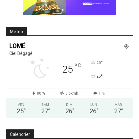
Méteo
LOMÉ
Ciel Dégagé
°
25
°
C
25
°
25
80 %
5.6kmh
1 %
VEN
SAM
DIM
LUN
MAR
25
°
27
°
26
°
26
°
27
°
Calendrier