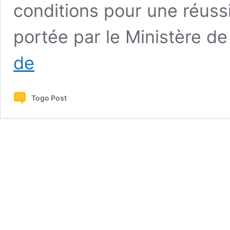
conditions pour une réussit
portée par le Ministère de
Togo
de
:
Les
enfants
Togo Post
plaideront
pour
leurs
droits
devant
les
parlementaires