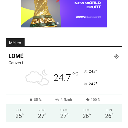
Méteo
LOMÉ
Couvert
°
24.7
°
C
24.7
°
24.7
85 %
4.4kmh
100 %
JEU
VEN
SAM
DIM
LUN
25
°
27
°
27
°
26
°
26
°