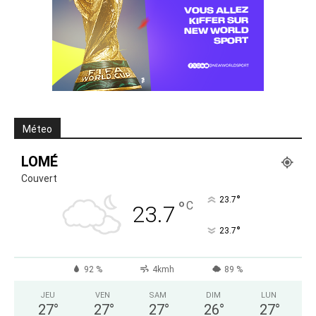
Méteo
LOMÉ
Couvert
°
23.7
°
C
23.7
°
23.7
92 %
4kmh
89 %
JEU
VEN
SAM
DIM
LUN
27
°
27
°
27
°
26
°
27
°