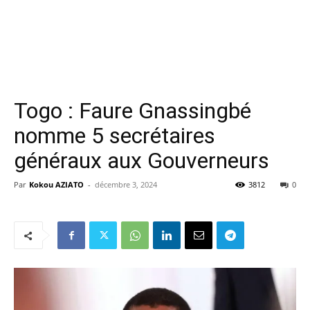
Togo : Faure Gnassingbé
nomme 5 secrétaires
généraux aux Gouverneurs
Par
Kokou AZIATO
-
décembre 3, 2024
3812
0