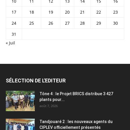
10
11
12
13
14
15
16
17
18
19
20
21
22
23
24
25
26
27
28
29
30
31
« Juil
SÉLECTION DE L'EDITEUR
Tône 4 : le Projet BRICS distribue 3 427
plants pour...
août 7, 2026
Tandjouaré 2 : les nouveaux agents du
CIPLEV officiellement présentés