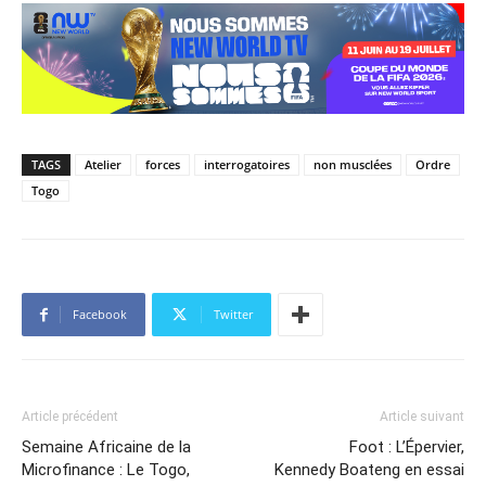
TAGS
Atelier
forces
interrogatoires
non musclées
Ordre
Togo
Facebook
Twitter
Article précédent
Article suivant
Semaine Africaine de la
Foot : L’Épervier,
Microfinance : Le Togo,
Kennedy Boateng en essai