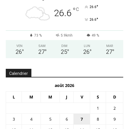
°
26.6
°
C
26.6
°
26.6
73 %
5.9kmh
49 %
VEN
SAM
DIM
LUN
MAR
26
°
27
°
25
°
26
°
27
°
Calendrier
août 2026
L
M
M
J
V
S
D
1
2
3
4
5
6
7
8
9