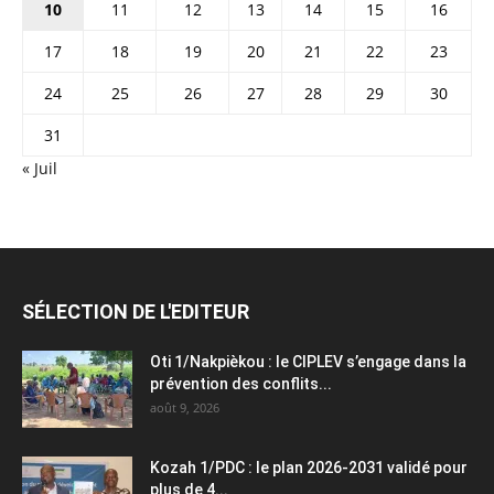
10
11
12
13
14
15
16
17
18
19
20
21
22
23
24
25
26
27
28
29
30
31
« Juil
SÉLECTION DE L'EDITEUR
Oti 1/Nakpièkou : le CIPLEV s’engage dans la
prévention des conflits...
août 9, 2026
Kozah 1/PDC : le plan 2026-2031 validé pour
plus de 4...