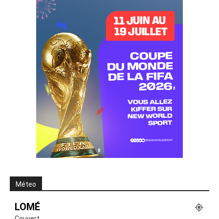
Méteo
LOMÉ
Couvert