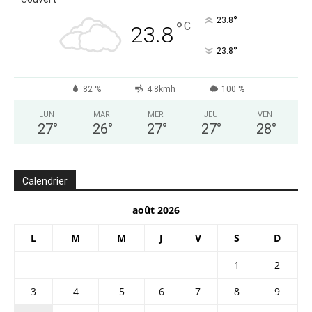
°
23.8
°
C
23.8
°
23.8
82 %
4.8kmh
100 %
LUN
MAR
MER
JEU
VEN
27
°
26
°
27
°
27
°
28
°
Calendrier
août 2026
L
M
M
J
V
S
D
1
2
3
4
5
6
7
8
9