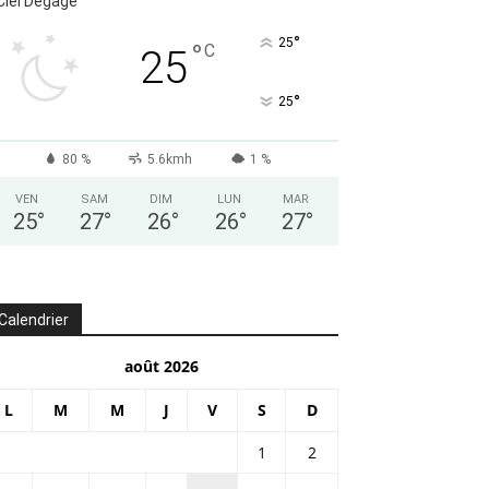
Ciel Dégagé
°
25
°
C
25
°
25
80 %
5.6kmh
1 %
VEN
SAM
DIM
LUN
MAR
25
°
27
°
26
°
26
°
27
°
Calendrier
août 2026
L
M
M
J
V
S
D
1
2