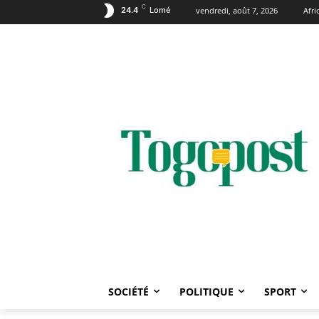
C
24.4
Lomé
vendredi, août 7, 2026
Afr
SOCIÉTÉ
POLITIQUE
SPORT