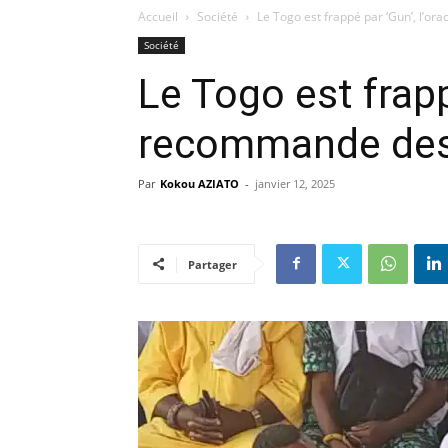
Accueil
Société
Le Togo est frappé par ‘Gun’, l’
Société
Le Togo est frapp
recommande des
Par
Kokou AZIATO
-
janvier 12, 2025
Partager