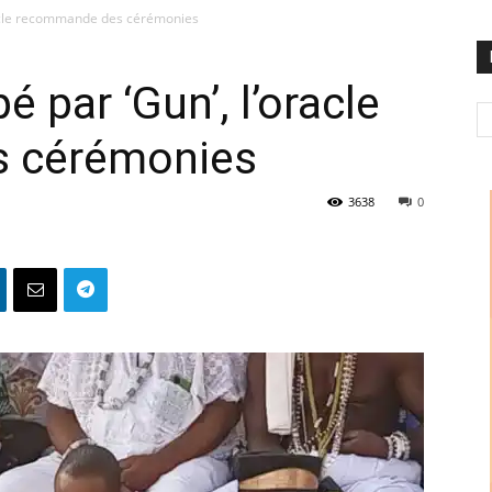
oracle recommande des cérémonies
é par ‘Gun’, l’oracle
 cérémonies
3638
0