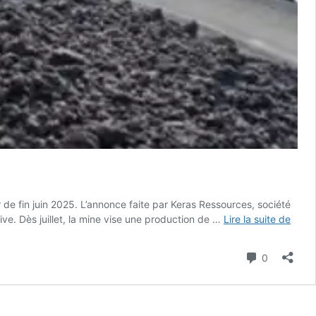
de fin juin 2025. L’annonce faite par Keras Ressources, société
Togo
ve. Dès juillet, la mine vise une production de …
Lire la suite de
:
la
Commenta
0
mine
de
Naye
vise