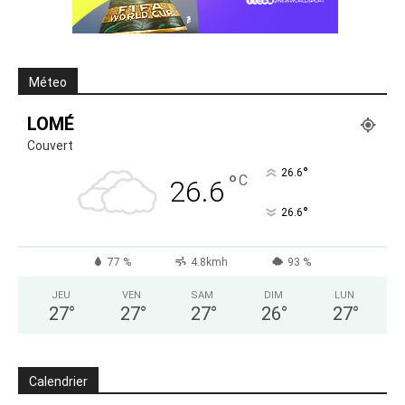
Méteo
LOMÉ
Couvert
°
26.6
°
C
26.6
°
26.6
77 %
4.8kmh
93 %
JEU
VEN
SAM
DIM
LUN
27
°
27
°
27
°
26
°
27
°
Calendrier