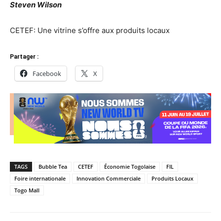
Steven Wilson
CETEF: Une vitrine s’offre aux produits locaux
Partager :
Facebook
X
TAGS
Bubble Tea
CETEF
Économie Togolaise
FIL
Foire internationale
Innovation Commerciale
Produits Locaux
Togo Mall