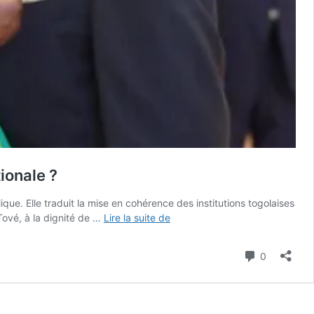
tionale ?
ique. Elle traduit la mise en cohérence des institutions togolaises
Togo
Tové, à la dignité de …
Lire la suite de
:
pourquoi
Commenta
0
le
Président
de
la