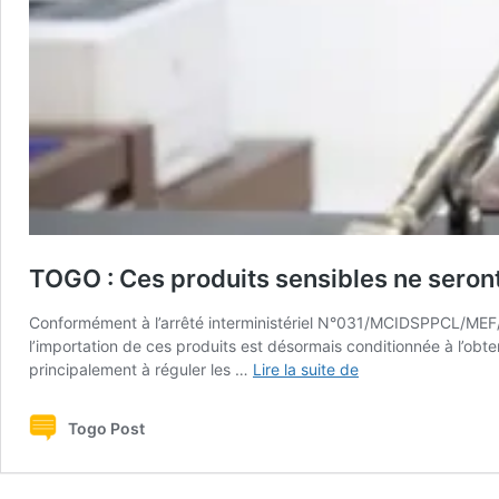
TOGO : Ces produits sensibles ne seront
Conformément à l’arrêté interministériel N°031/MCIDSPPCL/MEF/MA
l’importation de ces produits est désormais conditionnée à l’obt
TOGO
principalement à réguler les …
Lire la suite de
:
Ces
Togo Post
produits
sensibles
ne