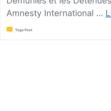
Démunies et les Détenues
Amnesty International …
L
Togo Post