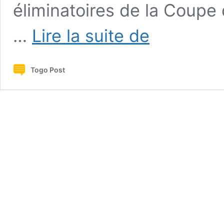
éliminatoires de la Coupe
Togo
…
Lire la suite de
vs
Libye
:
Togo Post
ce
souvenir
amer
que
les
togolais
gardent
d’Amewou
Komlan