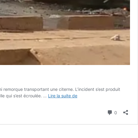
 remorque transportant une citerne. L’incident s’est produit
Urgent
le qui s’est écroulée. …
Lire la suite de
:
la
Commenta
0
passerelle
d’Agoé
Zongo
cède,