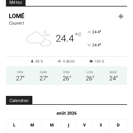
Méteo
LOMÉ
Couvert
°
24.4
°
C
24.4
°
24.4
88 %
4.4kmh
100 %
VEN
SAM
DIM
LUN
MAR
27
°
27
°
26
°
26
°
24
°
Calendrier
août 2026
L
M
M
J
V
S
D