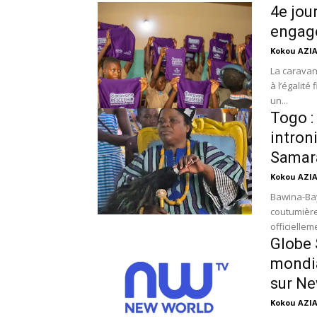
4e jou
engag
Kokou AZI
La caravane
à l’égalité
un...
Togo :
intron
Samar
Kokou AZI
Bawina-Bay
coutumière
officielleme
Globe 
mondia
sur N
Kokou AZI