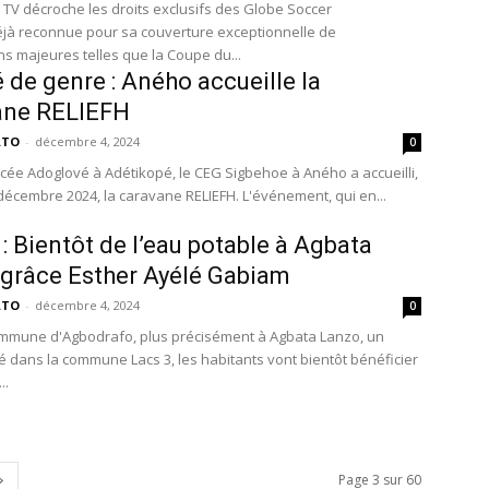
TV décroche les droits exclusifs des Globe Soccer
jà reconnue pour sa couverture exceptionnelle de
ns majeures telles que la Coupe du...
é de genre : Aného accueille la
ane RELIEFH
ATO
-
décembre 4, 2024
0
ycée Adoglové à Adétikopé, le CEG Sigbehoe à Aného a accueilli,
 décembre 2024, la caravane RELIEFH. L'événement, qui en...
 : Bientôt de l’eau potable à Agbata
grâce Esther Ayélé Gabiam
ATO
-
décembre 4, 2024
0
mmune d'Agbodrafo, plus précisément à Agbata Lanzo, un
ué dans la commune Lacs 3, les habitants vont bientôt bénéficier
..
Page 3 sur 60