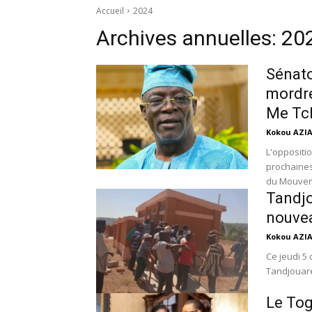
Accueil
2024
Archives annuelles: 20
Sénato
mordre
Me Tc
Kokou AZI
L'oppositi
prochaines
du Mouvem
Tandjo
nouve
Kokou AZI
Ce jeudi 5
Tandjouaré 
Le Tog