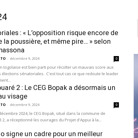
24
riales : « L’opposition risque encore de
 la poussière, et même pire… » selon
hassona
ATO
-
décembre 9, 2024
0
on togolaise est bien parti pour récolter un mauvais score aux
 élections sénatoriales. C'est tout cas ce que redoute le leader
ent...
uaré 2 : Le CEG Bopak a désormais un
au visage
ATO
-
décembre 9, 2024
0
 décembre 2024, le CEG Bopak, situé dans la commune de
2, a réceptionné les ouvrages du Projet d'Appui à la...
o signe un cadre pour un meilleur