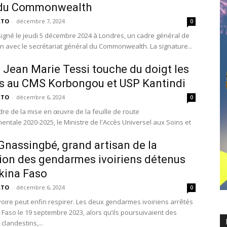
 du Commonwealth
ATO
-
décembre 7, 2024
0
signé le jeudi 5 décembre 2024 à Londres, un cadre général de
n avec le secrétariat général du Commonwealth. La signature...
: Jean Marie Tessi touche du doigt les
és au CMS Korbongou et USP Kantindi
ATO
-
décembre 6, 2024
0
dre de la mise en œuvre de la feuille de route
ntale 2020-2025, le Ministre de l'Accès Universel aux Soins et
Gnassingbé, grand artisan de la
tion des gendarmes ivoiriens détenus
kina Faso
ATO
-
décembre 6, 2024
0
Ivoire peut enfin respirer. Les deux gendarmes ivoiriens arrêtés
 Faso le 19 septembre 2023, alors qu’ils poursuivaient des
 clandestins,...