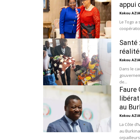
appui
Kokou AZI
Le Togo a 
coopératio
Santé 
réalit
Kokou AZI
Dans le ca
gouverneme
de...
Faure 
libéra
au Bur
Kokou AZI
La Côte d’
au Burkina
orpailleurs