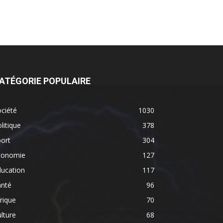
ATÉGORIE POPULAIRE
ciété
1030
litique
378
ort
304
conomie
127
ducation
117
anté
96
rique
70
lture
68