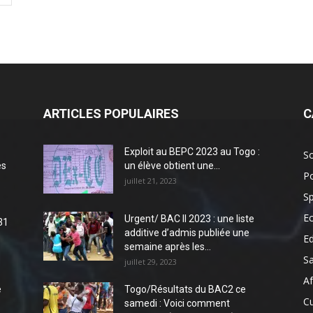
ARTICLES POPULAIRES
C
Exploit au BEPC 2023 au Togo :
So
es
un élève obtient une...
Po
juillet 21, 2023
Sp
E
Urgent/ BAC II 2023 : une liste
31
additive d’admis publiée une
E
semaine après les...
S
juillet 29, 2023
Af
e
Togo/Résultats du BAC2 ce
Cu
samedi : Voici comment