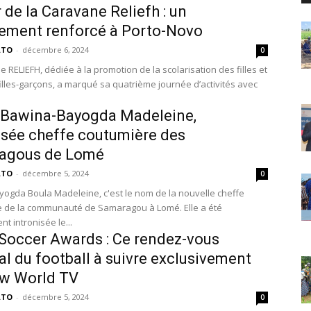
r de la Caravane Reliefh : un
ement renforcé à Porto-Novo
ATO
-
décembre 6, 2024
0
 RELIEFH, dédiée à la promotion de la scolarisation des filles et
 filles-garçons, a marqué sa quatrième journée d’activités avec
 Bawina-Bayogda Madeleine,
isée cheffe coutumière des
agous de Lomé
ATO
-
décembre 5, 2024
0
ogda Boula Madeleine, c'est le nom de la nouvelle cheffe
 de la communauté de Samaragou à Lomé. Elle a été
nt intronisée le...
Soccer Awards : Ce rendez-vous
l du football à suivre exclusivement
ew World TV
ATO
-
décembre 5, 2024
0