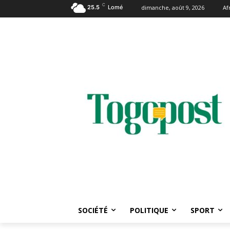
C
25.5
Lomé
dimanche, août 9, 2026
Af
SOCIÉTÉ
POLITIQUE
SPORT