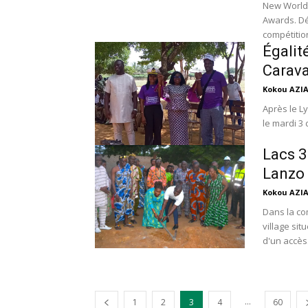
New World 
Awards. Dé
compétitio
Égalit
Carav
Kokou AZI
Après le L
le mardi 3
Lacs 3
Lanzo 
Kokou AZI
Dans la co
village sit
d'un accès.
...
1
2
3
4
60