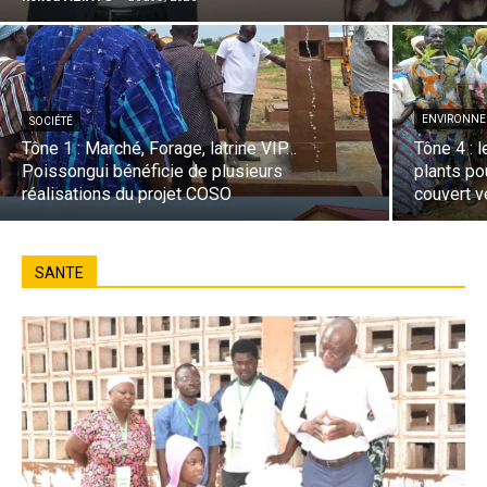
ENVIRONN
SOCIÉTÉ
Tône 1 : Marché, Forage, latrine VIP…
Tône 4 : 
Poissongui bénéficie de plusieurs
plants po
réalisations du projet COSO
couvert v
SANTE