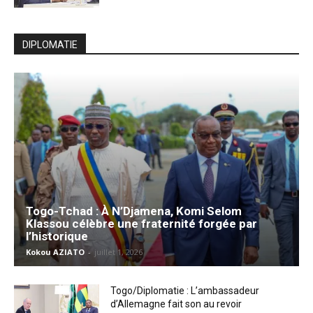
DIPLOMATIE
Togo-Tchad : À N’Djamena, Komi Selom
Klassou célèbre une fraternité forgée par
l’historique
Kokou AZIATO
-
juillet 1, 2026
Togo/Diplomatie : L’ambassadeur
d’Allemagne fait son au revoir