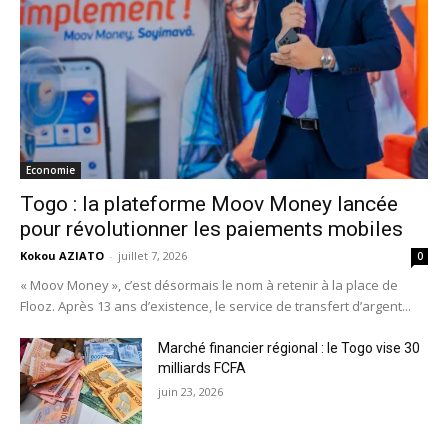
Economie
Togo : la plateforme Moov Money lancée
pour révolutionner les paiements mobiles
Kokou AZIATO
-
juillet 7, 2026
0
« Moov Money », c’est désormais le nom à retenir à la place de
Flooz. Après 13 ans d’existence, le service de transfert d’argent...
Marché financier régional : le Togo vise 30
milliards FCFA
juin 23, 2026