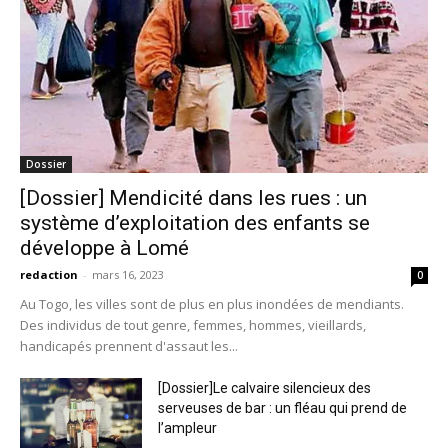
Dossier
[Dossier] Mendicité dans les rues : un
système d’exploitation des enfants se
développe à Lomé
redaction
-
mars 16, 2023
0
Au Togo, les villes sont de plus en plus inondées de mendiants.
Des individus de tout genre, femmes, hommes, vieillards,
handicapés prennent d'assaut les...
[Dossier]Le calvaire silencieux des
serveuses de bar : un fléau qui prend de
l’ampleur