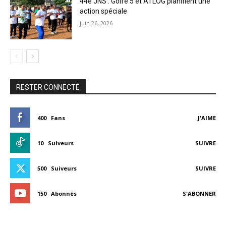
44e JNS : Golfe 5 et ATLOG planifient une
action spéciale
juin 26, 2026
RESTER CONNECTÉ
400
Fans
J'AIME
10
Suiveurs
SUIVRE
500
Suiveurs
SUIVRE
150
Abonnés
S'ABONNER