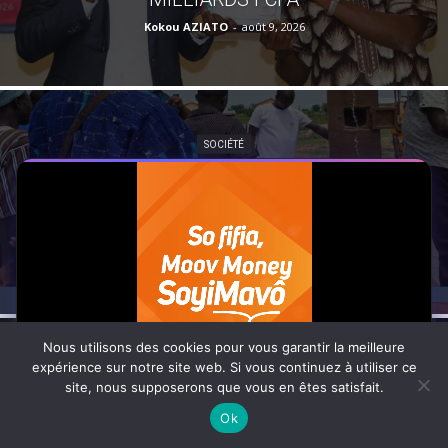
Kokou AZIATO
-
août 9, 2026
SOCIÉTÉ
TÔNE 1 : MARCHÉ, FORAGE, LATRINE VIP…
POISSONGUI BÉNÉFICIE DE PLUSIEURS
RÉALISATIONS DU PROJET COSO
Kokou AZIATO
-
août 9, 2026
Nous utilisons des cookies pour vous garantir la meilleure
expérience sur notre site web. Si vous continuez à utiliser ce
ENVIRONNEMENT
site, nous supposerons que vous en êtes satisfait.
TÔNE 4 : LE PROJET BRICS DISTRIBUE 3 427
0:01
Ok
PLANTS POUR ACCÉLÉRER LA