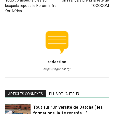
Togo : 3 aspects clés sur
Un Français prend la tête de
lesquels repose le Forum Infra
TOGOCOM
for Africa
redaction
https://togopost.tg/
ARTICLES CONNEXES
PLUS DE L'AUTEUR
Tout sur l’Université de Datcha ( les
formations, la 1e rentrée… )