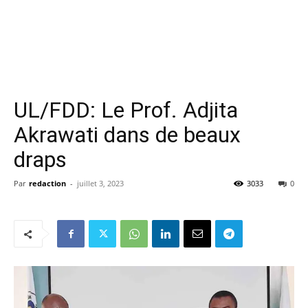
UL/FDD: Le Prof. Adjita
Akrawati dans de beaux
draps
Par
redaction
-
juillet 3, 2023
3033
0