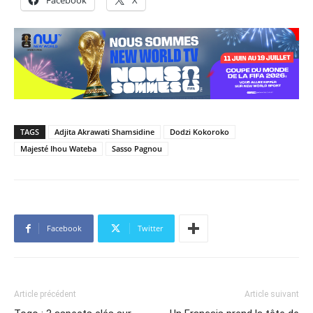
Facebook
X
TAGS
Adjita Akrawati Shamsidine
Dodzi Kokoroko
Majesté Ihou Wateba
Sasso Pagnou
Facebook
Twitter
Article précédent
Article suivant