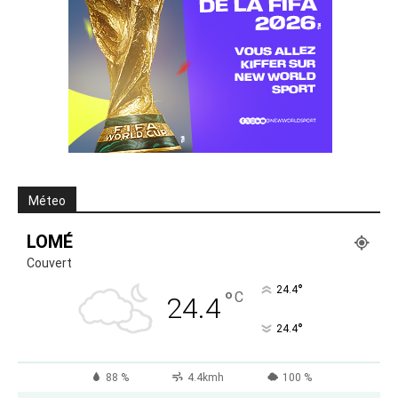
Méteo
LOMÉ
Couvert
°
24.4
°
C
24.4
°
24.4
88 %
4.4kmh
100 %