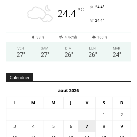
°
24.4
°
C
24.4
°
24.4
88 %
4.4kmh
100 %
VEN
SAM
DIM
LUN
MAR
27
°
27
°
26
°
26
°
24
°
Calendrier
août 2026
L
M
M
J
V
S
D
1
2
3
4
5
6
7
8
9