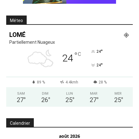
Méteo
LOMÉ
Partiellement Nuageux
°
24
°
C
24
°
24
89 %
4.4kmh
28 %
SAM
DIM
LUN
MAR
MER
27
°
26
°
25
°
27
°
25
°
Calendrier
août 2026