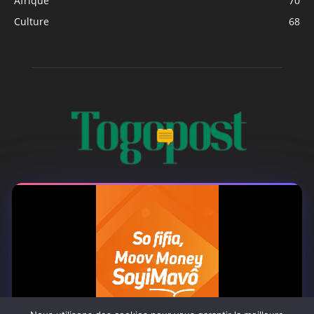
Afrique
70
Culture
68
À PROPOS
Togo Post est un site d'information en ligne ...
Tel : +228 98 42 82 18
Contactez-nous:
contact@togopost.tg