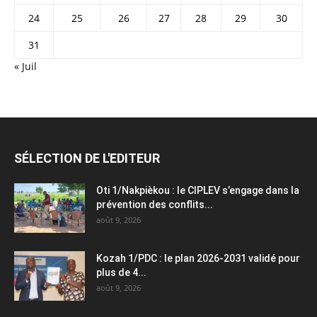
24
25
26
27
28
29
30
31
« Juil
SÉLECTION DE L'EDITEUR
Oti 1/Nakpièkou : le CIPLEV s’engage dans la
prévention des conflits...
août 9, 2026
Kozah 1/PDC : le plan 2026-2031 validé pour
plus de 4...
août 9, 2026