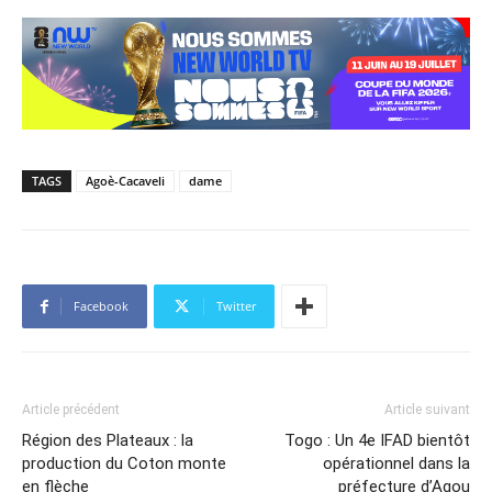
TAGS
Agoè-Cacaveli
dame
Facebook
Twitter
Article précédent
Article suivant
Région des Plateaux : la
Togo : Un 4e IFAD bientôt
production du Coton monte
opérationnel dans la
en flèche
préfecture d’Agou