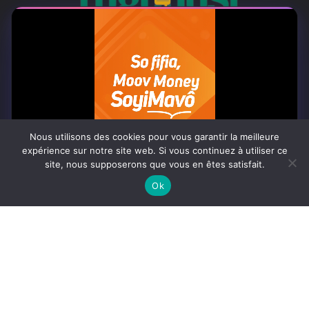
À PROPOS
Togo Post est un site d'information en ligne ...
Nous utilisons des cookies pour vous garantir la meilleure
Tel : +228 98 42 82 18
expérience sur notre site web. Si vous continuez à utiliser ce
site, nous supposerons que vous en êtes satisfait.
Contactez-nous:
contact@togopost.tg
0:07
Ok
SUIVEZ NOUS