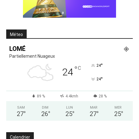
Méteo
LOMÉ
Partiellement Nuageux
°
24
°
C
24
°
24
89 %
4.4kmh
28 %
SAM
DIM
LUN
MAR
MER
27
°
26
°
25
°
27
°
25
°
Calendrier