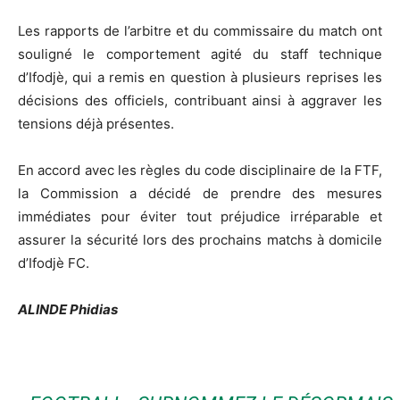
Les rapports de l’arbitre et du commissaire du match ont
souligné le comportement agité du staff technique
d’Ifodjè, qui a remis en question à plusieurs reprises les
décisions des officiels, contribuant ainsi à aggraver les
tensions déjà présentes.
En accord avec les règles du code disciplinaire de la FTF,
la Commission a décidé de prendre des mesures
immédiates pour éviter tout préjudice irréparable et
assurer la sécurité lors des prochains matchs à domicile
d’Ifodjè FC.
ALINDE Phidias