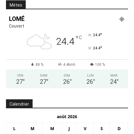
Méteo
LOMÉ
Couvert
°
24.4
°
C
24.4
°
24.4
88 %
4.4kmh
100 %
VEN
SAM
DIM
LUN
MAR
27
°
27
°
26
°
26
°
24
°
Calendrier
août 2026
L
M
M
J
V
S
D