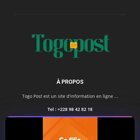
À PROPOS
Togo Post est un site d'information en ligne ...
Tel : +228 98 42 82 18
Contactez-nous:
contact@togopost.tg