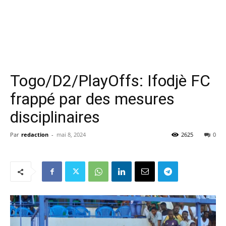
Togo/D2/PlayOffs: Ifodjè FC
frappé par des mesures
disciplinaires
Par
redaction
-
mai 8, 2024
2625
0