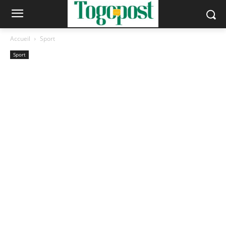
Accueil
Sport
Sport