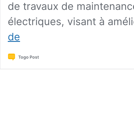
de travaux de maintenanc
électriques, visant à améli
Electricité
de
:
Ces
quartiers
Togo Post
vont
subir
des
coupures
du
11
au
15
février