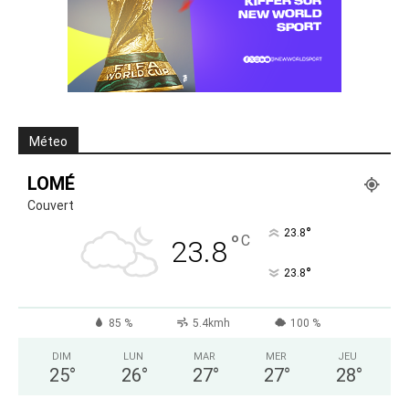
Méteo
LOMÉ
Couvert
°
23.8
°
C
23.8
°
23.8
85 %
5.4kmh
100 %
DIM
LUN
MAR
MER
JEU
25
°
26
°
27
°
27
°
28
°