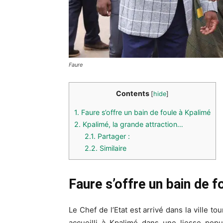
Faure
Contents
[
hide
]
1.
Faure s’offre un bain de foule à Kpalimé
2.
Kpalimé, la grande attraction…
2.1.
Partager :
2.2.
Similaire
Faure s’offre un bain de f
Le Chef de l’Etat est arrivé dans la ville t
accueilli à Kpalimé dans une liesse pop