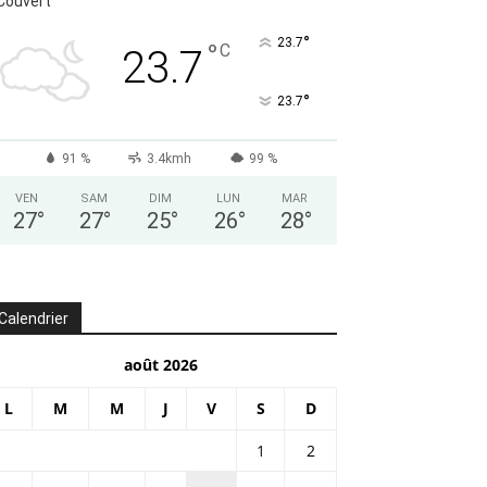
VEN
SAM
DIM
LUN
MAR
27
°
27
°
25
°
26
°
28
°
Calendrier
août 2026
L
M
M
J
V
S
D
1
2
3
4
5
6
7
8
9
10
11
12
13
14
15
16
17
18
19
20
21
22
23
24
25
26
27
28
29
30