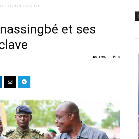
s ministres en conclave
nassingbé et ses
clave
1286
0