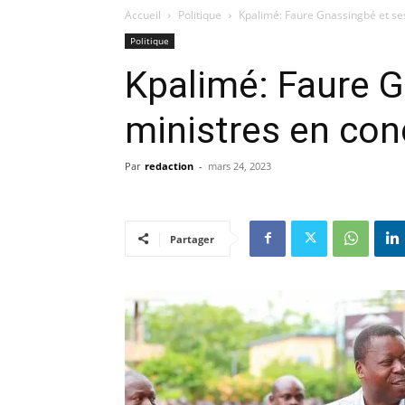
Accueil
Politique
Kpalimé: Faure Gnassingbé et se
Politique
Kpalimé: Faure G
ministres en con
Par
redaction
-
mars 24, 2023
Partager