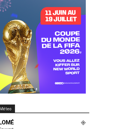
Méteo
LOMÉ
Couvert
°
23.7
°
C
23.7
°
23.7
91 %
3.4kmh
99 %