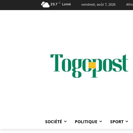
C
23.7
Lomé
vendredi, août 7, 2026
Afr
SOCIÉTÉ
POLITIQUE
SPORT