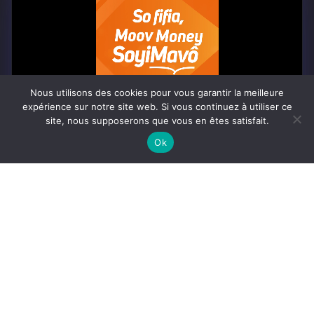
À PROPOS
Togo Post est un site d'information en ligne ...
Nous utilisons des cookies pour vous garantir la meilleure
Tel : +228 98 42 82 18
expérience sur notre site web. Si vous continuez à utiliser ce
site, nous supposerons que vous en êtes satisfait.
Contactez-nous:
contact@togopost.tg
0:07
Ok
SUIVEZ NOUS
Africa-Newsroom
Contact
Activités du site
© Copyright 2025 Togo Post | Tous droits réservés