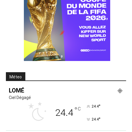
Méteo
LOMÉ
Ciel Dégagé
°
24.4
°
C
24.4
°
24.4