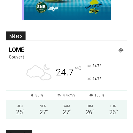
Méteo
LOMÉ
Couvert
°
24.7
°
C
24.7
°
24.7
85 %
4.4kmh
100 %
JEU
VEN
SAM
DIM
LUN
25
°
27
°
27
°
26
°
26
°