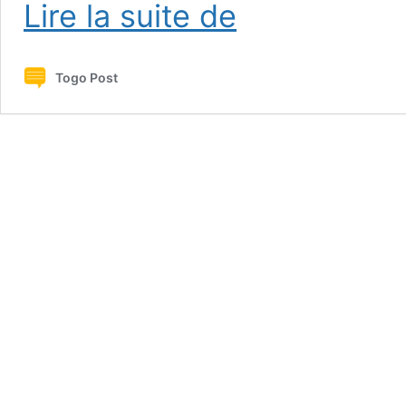
Média
Lire la suite de
:
France
24
Togo Post
et
RFI
suspendues
au
Togo