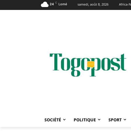
C
24
Lomé
samedi, août 8, 2026
Africa
SOCIÉTÉ
POLITIQUE
SPORT