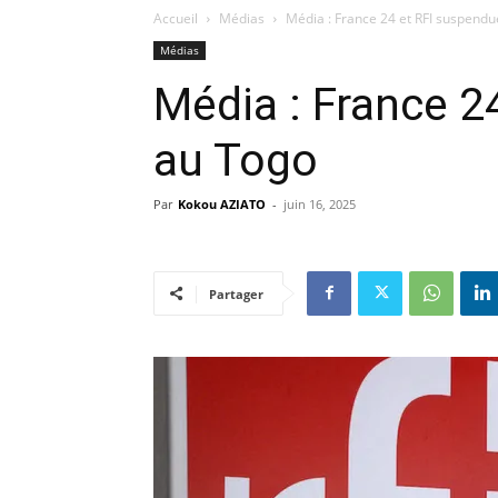
Accueil
Médias
Média : France 24 et RFI suspend
Médias
Média : France 2
au Togo
Par
Kokou AZIATO
-
juin 16, 2025
Partager