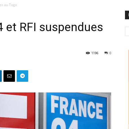
ues au Togo
4 et RFI suspendues
1196
0