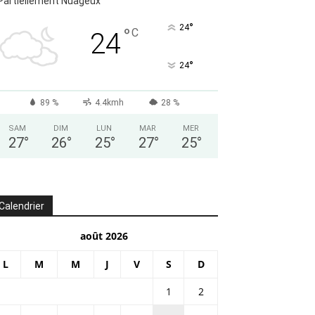
Partiellement Nuageux
°
24
°
C
24
°
24
89 %
4.4kmh
28 %
SAM
DIM
LUN
MAR
MER
27
°
26
°
25
°
27
°
25
°
Calendrier
août 2026
L
M
M
J
V
S
D
1
2