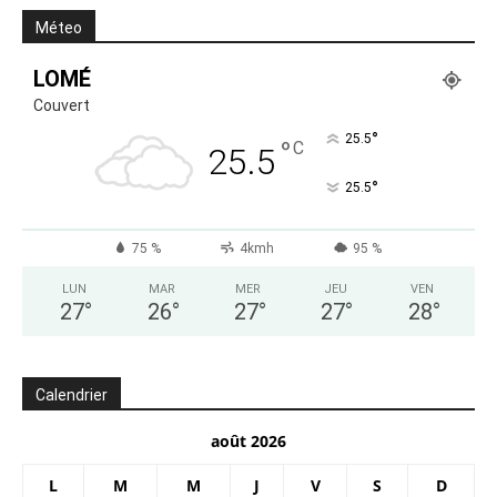
Méteo
LOMÉ
Couvert
°
25.5
°
C
25.5
°
25.5
75 %
4kmh
95 %
LUN
MAR
MER
JEU
VEN
27
°
26
°
27
°
27
°
28
°
Calendrier
août 2026
L
M
M
J
V
S
D