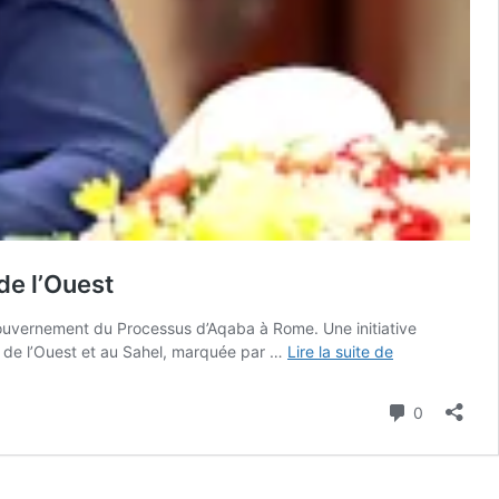
de l’Ouest
ouvernement du Processus d’Aqaba à Rome. Une initiative
Rome/Sommet
que de l’Ouest et au Sahel, marquée par …
Lire la suite de
du
Processus
Commenta
0
d’Aqaba
:
Faure
Gnassingbé