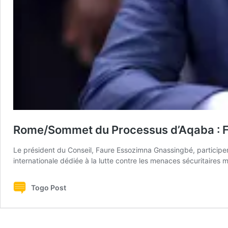
Rome/Sommet du Processus d’Aqaba : Fau
Le président du Conseil, Faure Essozimna Gnassingbé, particip
internationale dédiée à la lutte contre les menaces sécuritaires 
Togo Post