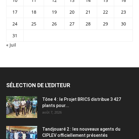
10
11
12
13
14
15
16
17
18
19
20
21
22
23
24
25
26
27
28
29
30
31
« Juil
SÉLECTION DE L'EDITEUR
Tône 4 : le Projet BRICS distribue 3 427
plants pour...
août 7, 2026
Tandjouaré 2 : les nouveaux agents du
CIPLEV officiellement présentés