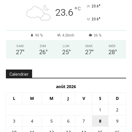
°
23.6
°
C
23.6
°
23.6
90 %
4.2kmh
36 %
SAM
DIM
LUN
MAR
MER
27
°
26
°
25
°
27
°
28
°
Calendrier
août 2026
L
M
M
J
V
S
D
1
2
3
4
5
6
7
8
9