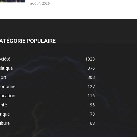
août 4, 2026
ATÉGORIE POPULAIRE
ciété
1023
litique
376
ort
303
conomie
127
ducation
116
anté
96
rique
70
lture
68