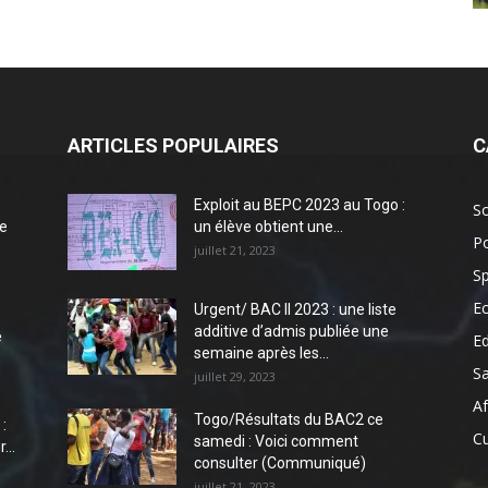
ARTICLES POPULAIRES
C
Exploit au BEPC 2023 au Togo :
So
e
un élève obtient une...
Po
juillet 21, 2023
Sp
E
Urgent/ BAC II 2023 : une liste
additive d’admis publiée une
e
E
semaine après les...
S
juillet 29, 2023
Af
Togo/Résultats du BAC2 ce
:
Cu
samedi : Voici comment
...
consulter (Communiqué)
juillet 21, 2023