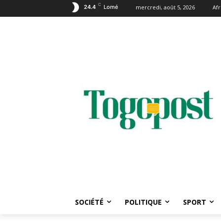
C
24.4
Lomé
mercredi, août 5, 2026
Af
SOCIÉTÉ
POLITIQUE
SPORT