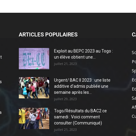
ARTICLES POPULAIRES
C
Exploit au BEPC 2023 au Togo :
So
t
un élève obtient une...
Po
juillet 21, 2023
Sp
E
Urgent/ BAC II 2023 : une liste
s
additive d’admis publiée une
E
semaine après les...
S
juillet 29, 2023
Af
Togo/Résultats du BAC2 ce
a
Cu
samedi : Voici comment
consulter (Communiqué)
juillet 21, 2023