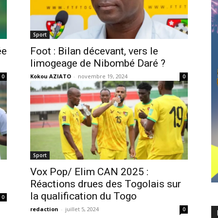
Sport
ée
Foot : Bilan décevant, vers le
limogeage de Nibombé Daré ?
Kokou AZIATO
-
novembre 19, 2024
0
0
Sport
Vox Pop/ Elim CAN 2025 :
Réactions drues des Togolais sur
la qualification du Togo
0
redaction
-
juillet 5, 2024
0