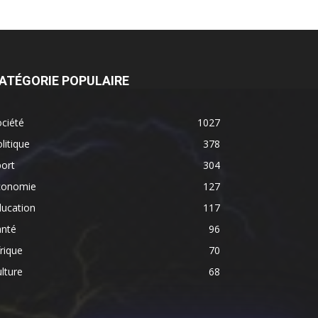
ATÉGORIE POPULAIRE
ciété
1027
litique
378
ort
304
conomie
127
ducation
117
anté
96
rique
70
lture
68