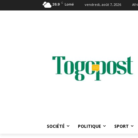
C
26.9
Lomé
vendredi, août 7, 2026
Afr
SOCIÉTÉ
POLITIQUE
SPORT