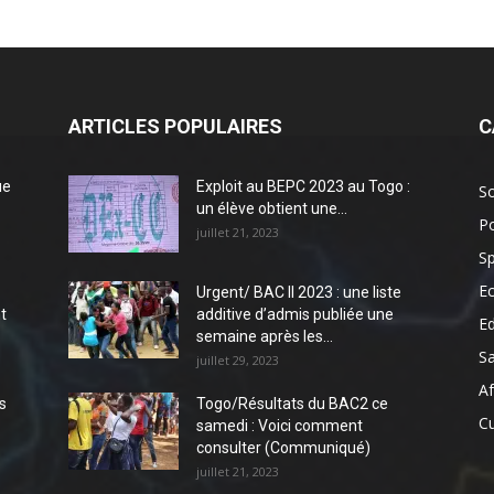
ARTICLES POPULAIRES
C
ue
Exploit au BEPC 2023 au Togo :
So
un élève obtient une...
Po
juillet 21, 2023
Sp
E
Urgent/ BAC II 2023 : une liste
t
additive d’admis publiée une
E
semaine après les...
S
juillet 29, 2023
Af
s
Togo/Résultats du BAC2 ce
Cu
samedi : Voici comment
consulter (Communiqué)
juillet 21, 2023