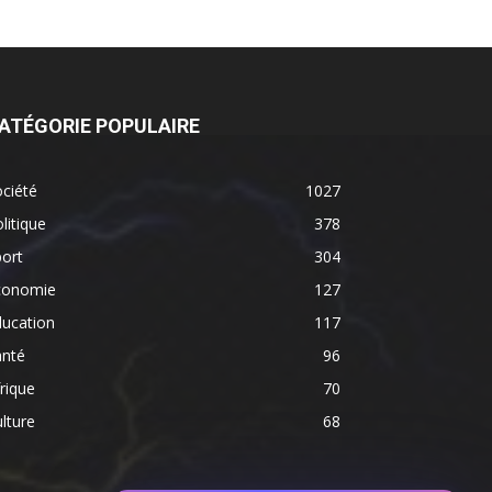
ATÉGORIE POPULAIRE
ciété
1027
litique
378
ort
304
conomie
127
ducation
117
anté
96
rique
70
lture
68