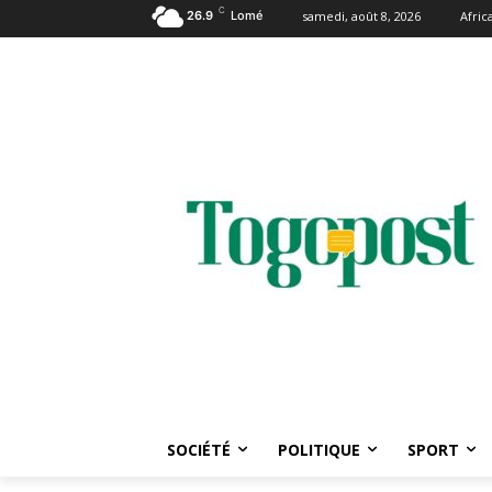
C
26.9
Lomé
samedi, août 8, 2026
Afri
SOCIÉTÉ
POLITIQUE
SPORT