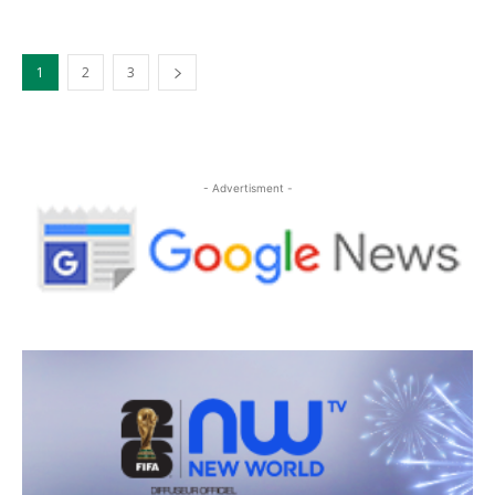
1
2
3
- Advertisment -