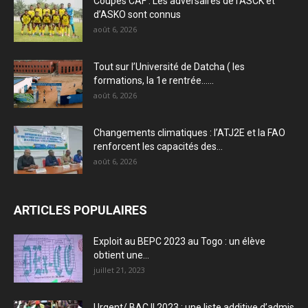
Coupes CAF : Les adversaires de l’ASCK et
d’ASKO sont connus
août 6, 2026
Tout sur l’Université de Datcha ( les
formations, la 1e rentrée…...
août 6, 2026
Changements climatiques : l’ATJ2E et la FAO
renforcent les capacités des...
août 6, 2026
ARTICLES POPULAIRES
Exploit au BEPC 2023 au Togo : un élève
obtient une...
juillet 21, 2023
Urgent/ BAC II 2023 : une liste additive d’admis