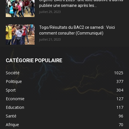
publiée une semaine après les...
juillet 29, 2023
Togo/Résultats du BAC2 ce samedi : Voici
comment consulter (Communiqué)
juillet 21, 2023
CATÉGORIE POPULAIRE
Société
1025
Politique
377
Sport
304
Economie
127
Education
117
Santé
96
Afrique
70