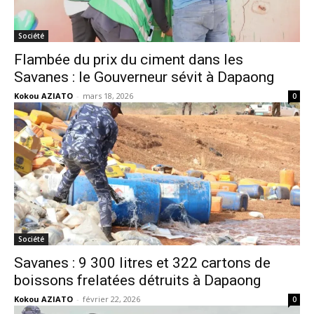
Société
Flambée du prix du ciment dans les
Savanes : le Gouverneur sévit à Dapaong
Kokou AZIATO
-
mars 18, 2026
0
Société
Savanes : 9 300 litres et 322 cartons de
boissons frelatées détruits à Dapaong
Kokou AZIATO
-
février 22, 2026
0