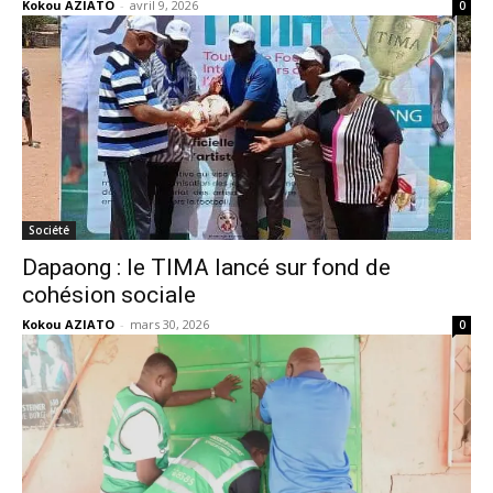
Kokou AZIATO
-
avril 9, 2026
0
Société
Dapaong : le TIMA lancé sur fond de
cohésion sociale
Kokou AZIATO
-
mars 30, 2026
0