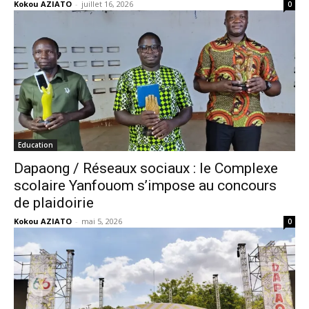
Kokou AZIATO
-
juillet 16, 2026
0
Education
Dapaong / Réseaux sociaux : le Complexe
scolaire Yanfouom s’impose au concours
de plaidoirie
Kokou AZIATO
-
mai 5, 2026
0